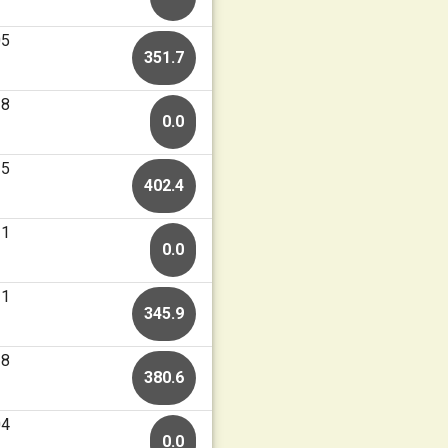
05
351.7
28
0.0
25
402.4
21
0.0
21
345.9
18
380.6
04
0.0