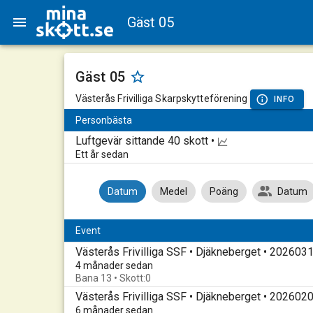
Gäst 05
Gäst 05
Västerås Frivilliga Skarpskytteförening
INFO
Personbästa
Luftgevär sittande
40 skott •
Ett år sedan
Datum
Medel
Poäng
Datum
Event
Västerås Frivilliga SSF • Djäkneberget • 202603
4 månader sedan
Bana 13 • Skott:0
Västerås Frivilliga SSF • Djäkneberget • 202602
6 månader sedan