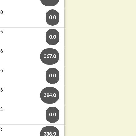
30
0.0
26
0.0
26
367.0
16
0.0
06
394.0
22
0.0
03
336.9