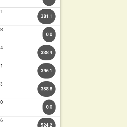
31
381.1
28
0.0
24
338.4
21
396.1
03
358.8
30
0.0
26
524.2