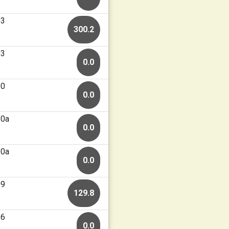
03
300.2
03
0.0
30
0.0
20a
0.0
20a
0.0
09
129.8
16
0.0