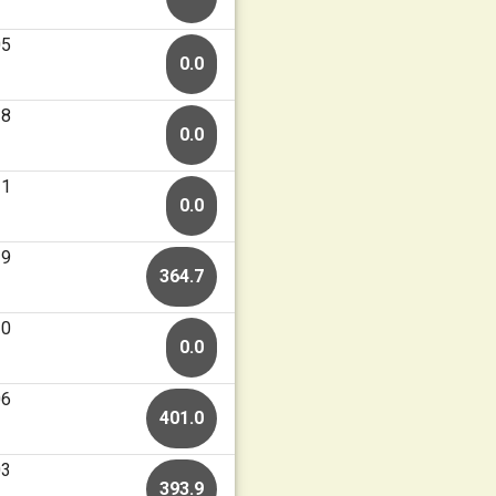
05
0.0
28
0.0
21
0.0
19
364.7
10
0.0
06
401.0
03
393.9