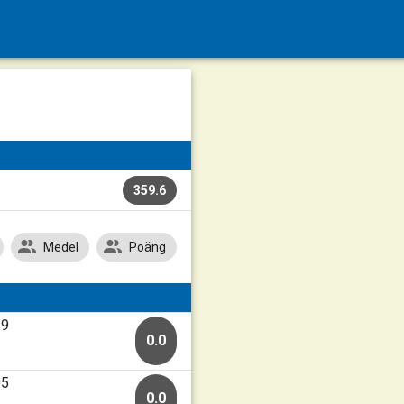
359.6
Medel
Poäng
19
0.0
05
0.0