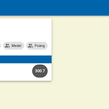
Medel
Poäng
300.7