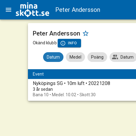
Peter Andersson
Peter Andersson
Okänd klubb
INFO
Datum
Medel
Poäng
Datum
Event
Nyköpings SG • 10m luft • 20221208
3 år sedan
Bana 10 • Medel: 10.02 • Skott:30