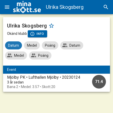
Ulrika Skogsberg
Ulrika Skogsberg
Okänd klubb
INFO
Datum
Medel
Poäng
Datum
Medel
Poäng
Event
Mjölby PK • Lufthallen Mjölby • 20230124
71.4
3 år sedan
Bana 2 • Medel: 3.57 • Skott:20