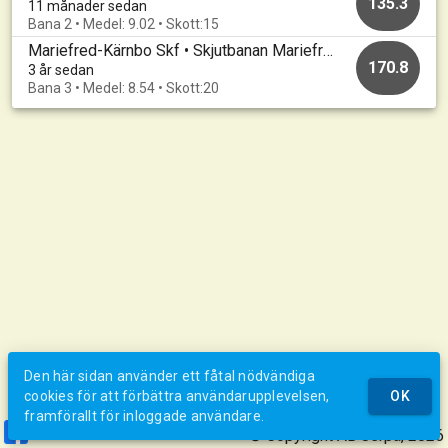
135.3
11 månader sedan
Bana 2 • Medel: 9.02 • Skott:15
Mariefred-Kärnbo Skf • Skjutbanan Mariefred • 20230516
170.8
3 år sedan
Bana 3 • Medel: 8.54 • Skott:20
Den här sidan använder ett fåtal nödvändiga
cookies för att förbättra användarupplevelsen,
OK
framförallt för inloggade användare.
© Copyright AB Jerpa, 2026