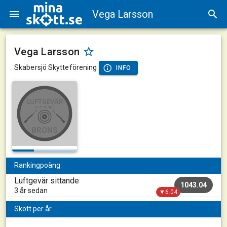
Vega Larsson
Vega Larsson
Skabersjö Skytteförening
INFO
LUFTGEVÄR
SITTANDE
BRONS
Rankingpoäng
Luftgevär sittande
1043.04
3 år sedan
▼6.04
Skott per år