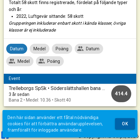
Totalt 58 skott finns registrerade, fördelat på följande typer
och år:
2022, Luftgevär sittande: 58 skott
Grupperingen inkluderar enbart skott i kända klasser, övriga
klasser är ej inkluderade
Datum
Medel
Poäng
Datum
Medel
Poäng
Event
Trelleborgs SpSk • Söderslättshallen bana 1-10 • Söderslättssmällen 2022
414.4
3 år sedan
Bana 2 • Medel: 10.36 • Skott:40
Den här sidan använder ett fåtal nödvändiga
cookies för att förbättra användarupplevelsen,
OK
framförallt för inloggade användare.
© Copyright AB Jerpa, 2026