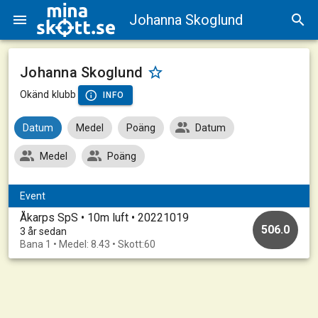
Johanna Skoglund
Johanna Skoglund
Okänd klubb
INFO
Datum
Medel
Poäng
Datum
Medel
Poäng
Event
Åkarps SpS • 10m luft • 20221019
506.0
3 år sedan
Bana 1 • Medel: 8.43 • Skott:60