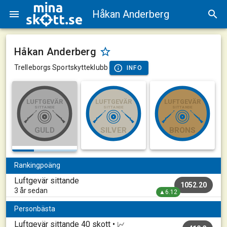
Håkan Anderberg
Håkan Anderberg
Trelleborgs Sportskytteklubb
INFO
LUFTGEVÄR
LUFTGEVÄR
LUFTGEVÄR
SITTANDE
SITTANDE
SITTANDE
GULD
SILVER
BRONS
Rankingpoäng
Luftgevär sittande
1052.20
3 år sedan
▲6.12
Personbästa
Luftgevär sittande
40 skott •