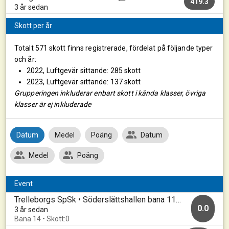
419.3
3 år sedan
Skott per år
Totalt 571 skott finns registrerade, fördelat på följande typer
och år:
2022, Luftgevär sittande: 285 skott
2023, Luftgevär sittande: 137 skott
Grupperingen inkluderar enbart skott i kända klasser, övriga
klasser är ej inkluderade
Datum
Medel
Poäng
Datum
Medel
Poäng
Event
Trelleborgs SpSk • Söderslättshallen bana 11-20 • 20230206_B
0.0
3 år sedan
Bana 14 • Skott:0