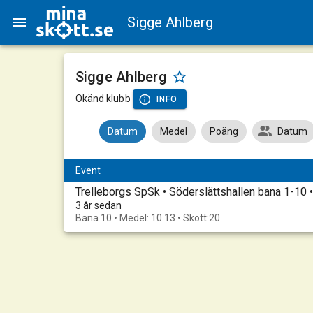
Sigge Ahlberg
Sigge Ahlberg
Okänd klubb
INFO
Datum
Medel
Poäng
Datum
Event
Trelleborgs SpSk • Söderslättshallen bana 1-10
3 år sedan
Bana 10 • Medel: 10.13 • Skott:20