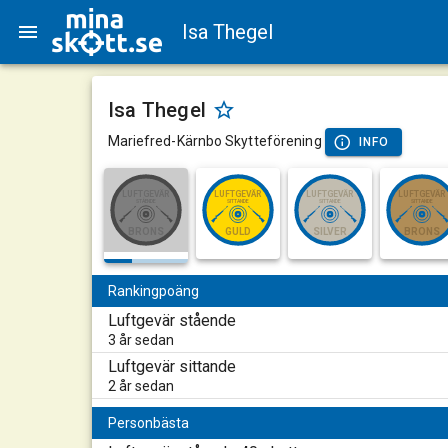
Isa Thegel
Isa Thegel
Mariefred-Kärnbo Skytteförening
INFO
LUFTGEVÄR
LUFTGEVÄR
LUFTGEVÄR
LUFTGEVÄR
STÅENDE
SITTANDE
SITTANDE
SITTANDE
BRONS
GULD
SILVER
BRONS
Rankingpoäng
Luftgevär stående
3 år sedan
Luftgevär sittande
2 år sedan
Personbästa