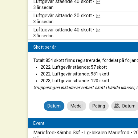
Luftgevär stående
40 skott •
3 år sedan
Luftgevär sittande
20 skott •
3 år sedan
Luftgevär sittande
40 skott •
3 år sedan
Skott per år
Totalt 854 skott finns registrerade, fördelat på följan
2022, Luftgevär stående: 57 skott
2022, Luftgevär sittande: 981 skott
2023, Luftgevär sittande: 120 skott
Grupperingen inkluderar enbart skott i kända klasser, ö
Datum
Medel
Poäng
Datum
Event
Mariefred-Kärnbo Skf • Lg-lokalen Mariefred • 