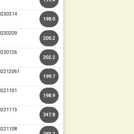
20230314
198.0
20230209
200.2
20230126
202.2
202212061
199.7
20221101
198.9
20221115
347.8
20221108
293.2