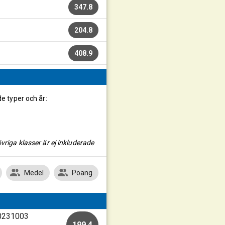
347.8
204.8
408.9
de typer och år:
vriga klasser är ej inkluderade
Medel
Poäng
20231003
199.4