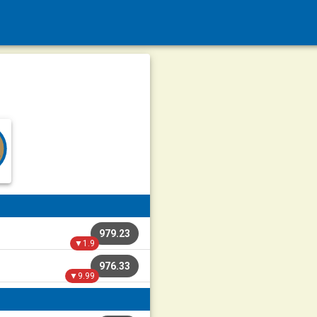
979.23
▼1.9
976.33
▼9.99