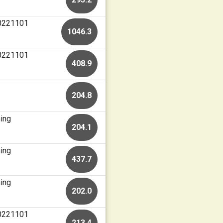
20221101
1046.3
20221101
408.9
204.8
ing
204.1
ing
437.7
ing
202.0
20221101
213.4