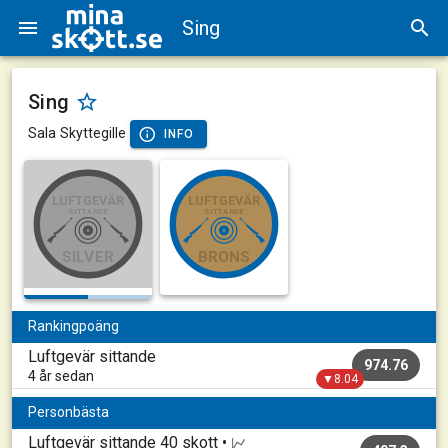
Sing
Sing
Sala Skyttegille
INFO
LUFTGEVÄR
LUFTGEVÄR
SITTANDE
SITTANDE
SILVER
BRONS
Rankingpoäng
Luftgevär sittande
974.76
4 år sedan
▼8.04
Personbästa
Luftgevär sittande
40 skott •