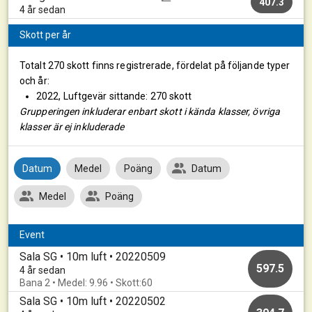
407.3
4 år sedan
Skott per år
Totalt 270 skott finns registrerade, fördelat på följande typer
och år:
2022, Luftgevär sittande: 270 skott
Grupperingen inkluderar enbart skott i kända klasser, övriga
klasser är ej inkluderade
Datum
Medel
Poäng
Datum
Medel
Poäng
Event
Sala SG • 10m luft • 20220509
597.5
4 år sedan
Bana 2 • Medel: 9.96 • Skott:60
Sala SG • 10m luft • 20220502