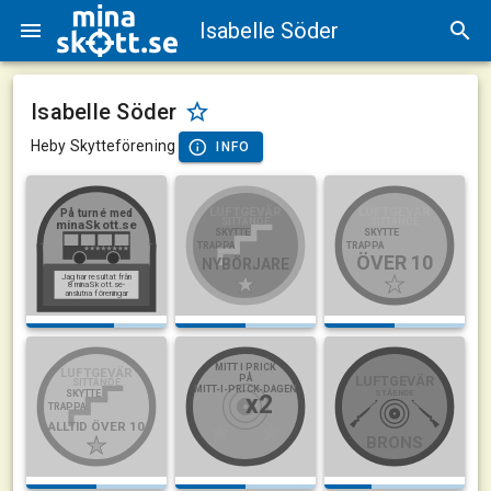
Isabelle Söder
Isabelle Söder
Heby Skytteförening
INFO
LUFTGEVÄR
LUFTGEVÄR
På turné med
SITTANDE
SITTANDE
minaSkott.se
SKYTTE
SKYTTE
TRAPPA
TRAPPA
ÖVER 10
NYBÖRJARE
Jag har resultat från
8 minaSkott.se-
anslutna föreningar
MITT I PRICK
LUFTGEVÄR
PÅ
LUFTGEVÄR
SITTANDE
MITT-I-PRICK-DAGEN
STÅENDE
SKYTTE
x2
TRAPPA
ALLTID ÖVER 10
BRONS