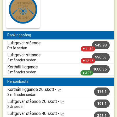
LUFTGEVÄR
SITTANDE
BRONS
Rankingpoäng
Luftgevär stående
945.98
Ett år sedan
▼11.82
Luftgevär sittande
996.63
3 månader sedan
▼12.15
Korthåll liggande
1000.36
3 månader sedan
▲3.98
Personbästa
Korthåll liggande
20 skott •
176.1
3 månader sedan
Luftgevär stående
20 skott •
191.1
2 år sedan
Luftgevär stående
40 skott •
342.1