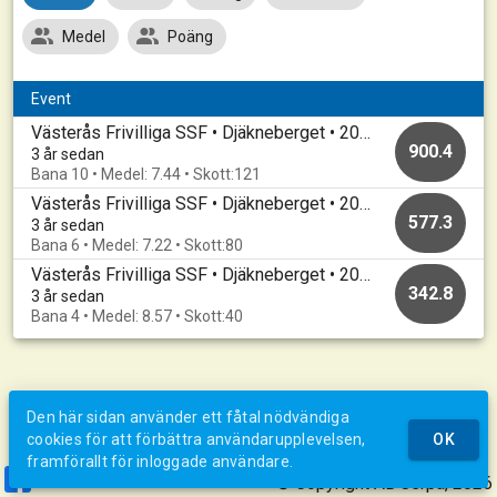
Medel
Poäng
Event
Västerås Frivilliga SSF • Djäkneberget • 20230323
900.4
3 år sedan
Bana 10 • Medel: 7.44 • Skott:121
Västerås Frivilliga SSF • Djäkneberget • 20230223
577.3
3 år sedan
Bana 6 • Medel: 7.22 • Skott:80
Västerås Frivilliga SSF • Djäkneberget • 20230209
342.8
3 år sedan
Bana 4 • Medel: 8.57 • Skott:40
Den här sidan använder ett fåtal nödvändiga
cookies för att förbättra användarupplevelsen,
OK
framförallt för inloggade användare.
© Copyright AB Jerpa, 2026