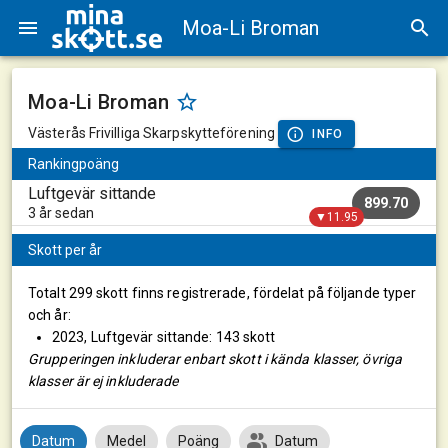
Moa-Li Broman
Moa-Li Broman
Västerås Frivilliga Skarpskytteförening
INFO
Rankingpoäng
Luftgevär sittande
899.70
3 år sedan
▼11.95
Skott per år
Totalt 299 skott finns registrerade, fördelat på följande typer
och år:
2023, Luftgevär sittande: 143 skott
Grupperingen inkluderar enbart skott i kända klasser, övriga
klasser är ej inkluderade
Datum
Medel
Poäng
Datum