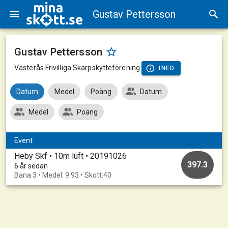
Gustav Pettersson
Gustav Pettersson
Västerås Frivilliga Skarpskytteförening
INFO
Datum
Medel
Poäng
Datum
Medel
Poäng
Event
Heby Skf • 10m luft • 20191026
397.3
6 år sedan
Bana 3 • Medel: 9.93 • Skott:40