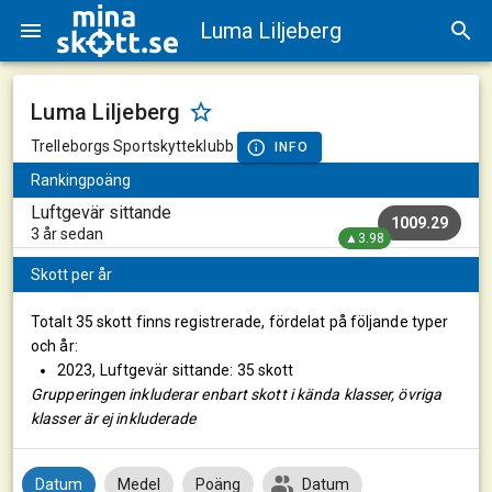
Luma Liljeberg
Luma Liljeberg
Trelleborgs Sportskytteklubb
INFO
Rankingpoäng
Luftgevär sittande
1009.29
3 år sedan
▲3.98
Skott per år
Totalt 35 skott finns registrerade, fördelat på följande typer
och år:
2023, Luftgevär sittande: 35 skott
Grupperingen inkluderar enbart skott i kända klasser, övriga
klasser är ej inkluderade
Datum
Medel
Poäng
Datum