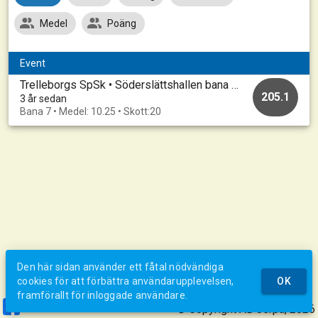
Medel
Poäng
Event
Trelleborgs SpSk • Söderslättshallen bana 1-10 • 20230421_A
205.1
3 år sedan
Bana 7 • Medel: 10.25 • Skott:20
Den här sidan använder ett fåtal nödvändiga
cookies för att förbättra användarupplevelsen,
OK
framförallt för inloggade användare.
© Copyright AB Jerpa, 2026