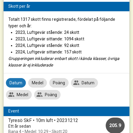
Skott per år
Totalt 1317 skott finns registrerade, fördelat på följande
typer och år:
2023, Luftgevär stående: 24 skott
2023, Luftgevär sittande: 1094 skott
2024, Luftgevär stående: 92 skott
2024, Luftgevär sittande: 157 skott
Grupperingen inkluderar enbart skott i kända klasser, övriga
klasser är ej inkluderade
Datum
Medel
Poäng
Datum
Medel
Poäng
Event
Tyresö SkF • 10m luft • 20231212
205.9
Ett år sedan
Bana 4 • Medel: 10.29 • Skott:20