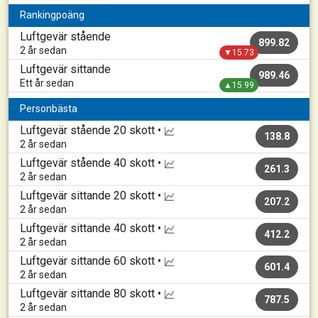
Rankingpoäng
Luftgevär stående
899.82
2 år sedan
▼15.73
Luftgevär sittande
989.46
Ett år sedan
▲15.99
Personbästa
Luftgevär stående
20 skott •
138.8
2 år sedan
Luftgevär stående
40 skott •
261.3
2 år sedan
Luftgevär sittande
20 skott •
207.2
2 år sedan
Luftgevär sittande
40 skott •
412.2
2 år sedan
Luftgevär sittande
60 skott •
601.4
2 år sedan
Luftgevär sittande
80 skott •
787.5
2 år sedan