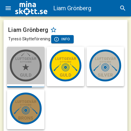
Liam Grönberg
Liam Grönberg
Tyresö Skytteförening
INFO
LUFTGEVÄR
LUFTGEVÄR
LUFTGEVÄR
SITTANDE
SITTANDE
SITTANDE
GULD
GULD
SILVER
LUFTGEVÄR
SITTANDE
BRONS