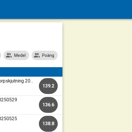
Medel
Poäng
Mariefred-Kärnbo Skf • Skjutbanan Mariefred • Korpskjutning 2026
139.2
20250529
136.6
20250525
138.8