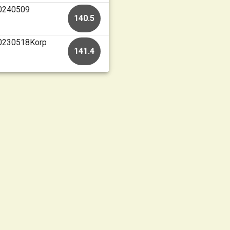
20240509
140.5
 20230518Korp
141.4