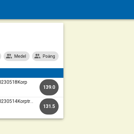
Medel
Poäng
 20230518Korp
139.0
Mariefred-Kärnbo Skf • Skjutbanan Mariefred • 20230514Korptrcsv
131.5