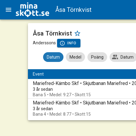
Åsa Törnkvist
Åsa Törnkvist
Anderssons
INFO
Datum
Medel
Poäng
Datum
Event
Mariefred-Kärnbo Skf • Skjutbanan Mariefred •
3 år sedan
Bana 5 • Medel: 9.27 • Skott:15
3 år sedan
Bana 4 • Medel: 8.77 • Skott:15