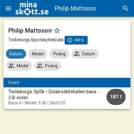
Philip Mattsson
Philip Mattsson
Trelleborgs Sportskytteklubb
INFO
Datum
Medel
Poäng
Datum
Medel
Poäng
Event
Trelleborgs SpSk • Söderslättshallen bana 1-10 • 20230812_A
187.1
2 år sedan
Bana 4 • Medel: 9.36 • Skott:20