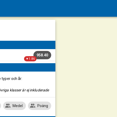
958.40
▼1.86
e typer och år:
vriga klasser är ej inkluderade
Medel
Poäng