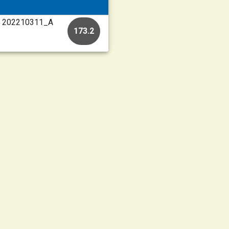
 • 202210311_A
173.2