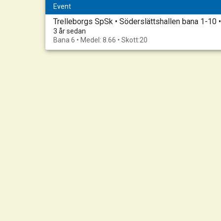
Event
Trelleborgs SpSk • Söderslättshallen bana 1-10
3 år sedan
Bana 6 • Medel: 8.66 • Skott:20