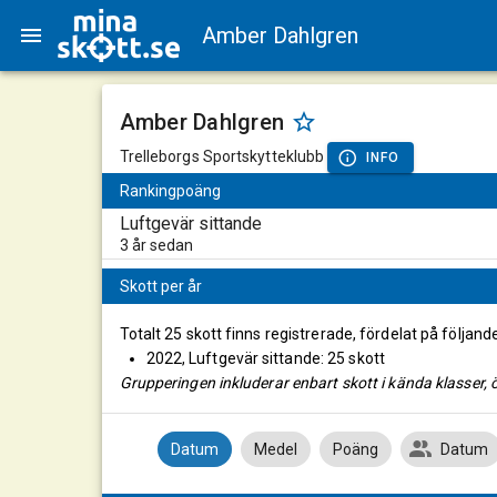
Amber Dahlgren
Amber Dahlgren
Trelleborgs Sportskytteklubb
INFO
Rankingpoäng
Luftgevär sittande
3 år sedan
Skott per år
Totalt 25 skott finns registrerade, fördelat på följand
2022, Luftgevär sittande: 25 skott
Grupperingen inkluderar enbart skott i kända klasser, ö
Datum
Medel
Poäng
Datum