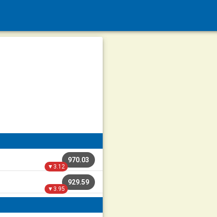
970.03
▼3.12
929.59
▼3.95