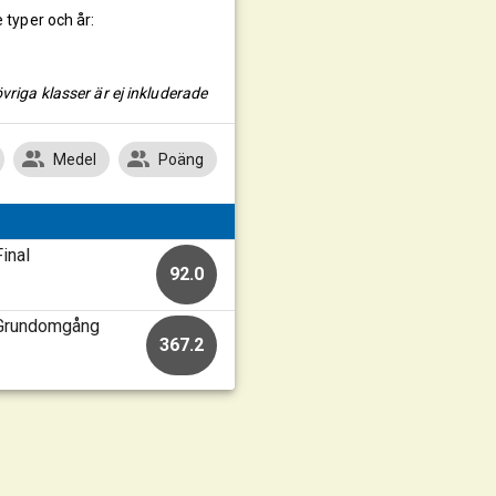
e typer och år:
vriga klasser är ej inkluderade
Medel
Poäng
inal
92.0
 Grundomgång
367.2