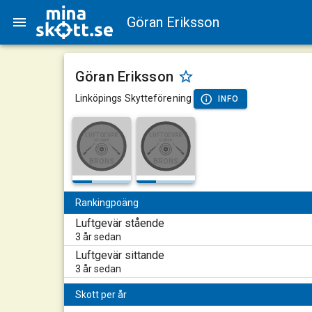
Göran Eriksson
Göran Eriksson
Linköpings Skytteförening
INFO
LUFTGEVÄR
LUFTGEVÄR
STÅENDE
SITTANDE
BRONS
BRONS
Rankingpoäng
Luftgevär stående
3 år sedan
Luftgevär sittande
3 år sedan
Skott per år