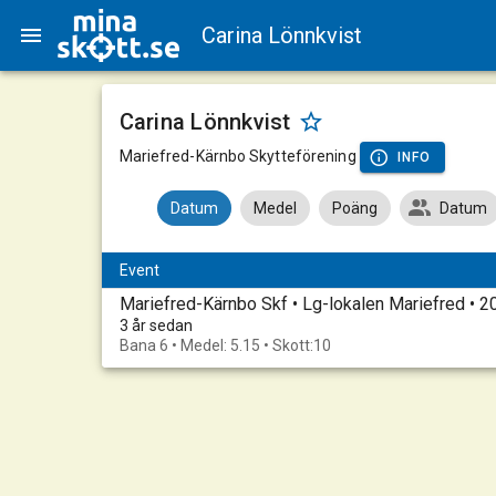
Carina Lönnkvist
Carina Lönnkvist
Mariefred-Kärnbo Skytteförening
INFO
Datum
Medel
Poäng
Datum
Event
Mariefred-Kärnbo Skf • Lg-lokalen Mariefred • 
3 år sedan
Bana 6 • Medel: 5.15 • Skott:10