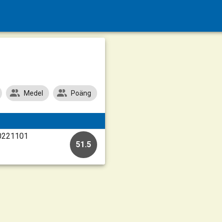
Medel
Poäng
20221101
51.5