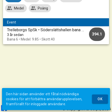
Medel
Poäng
Event
Trelleborgs SpSk • Söderslättshallen bana 1-10 • 20230227_A
394.1
3 år sedan
Bana 6 • Medel: 9.85 • Skott:40
Den här sidan använder ett fåtal nödvändiga
cookies för att förbättra användarupplevelsen,
OK
framförallt för inloggade användare.
© Copyright AB Jerpa, 2026