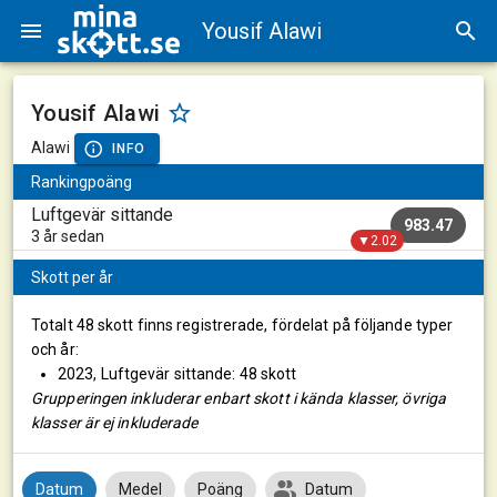
Yousif Alawi
Yousif Alawi
Alawi
INFO
Rankingpoäng
Luftgevär sittande
983.47
3 år sedan
▼2.02
Skott per år
Totalt 48 skott finns registrerade, fördelat på följande typer
och år:
2023, Luftgevär sittande: 48 skott
Grupperingen inkluderar enbart skott i kända klasser, övriga
klasser är ej inkluderade
Datum
Medel
Poäng
Datum