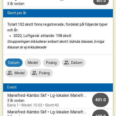
401.0
3 år sedan
Skott per år
Totalt 102 skott finns registrerade, fördelat på följande typer
och år:
2022, Luftgevär sittande: 108 skott
Grupperingen inkluderar enbart skott i kända klasser, övriga
klasser är ej inkluderade
Datum
Medel
Poäng
Datum
Medel
Poäng
Event
Mariefred-Kärnbo Skf • Lg-lokalen Mariefred • 20221115
401.0
3 år sedan
Bana 1 • Medel: 10.03 • Skott:40
Mariefred-Kärnbo Skf • Lg-lokalen Mariefred • 20221108