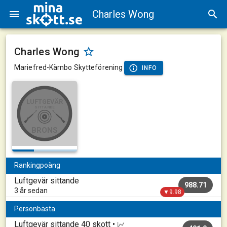
Charles Wong
Charles Wong
Mariefred-Kärnbo Skytteförening
INFO
LUFTGEVÄR
SITTANDE
BRONS
Rankingpoäng
Luftgevär sittande
988.71
3 år sedan
▼9.98
Personbästa
Luftgevär sittande
40 skott •