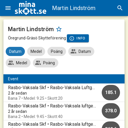
Martin Lindström
Martin Lindström
Öregrund-Gräsö Skytteförening
INFO
Datum
Medel
Poäng
Datum
Medel
Poäng
Event
Rasbo-Vaksala Skf • Rasbo-Vaksala Luftgevär • Rasbotraffen2024
185.1
2 år sedan
Bana 7 • Medel: 9.25 • Skott:20
Rasbo-Vaksala Skf • Rasbo-Vaksala luftgevär • 20240218
378.0
2 år sedan
Bana 2 • Medel: 9.45 • Skott:40
Rasbo-Vaksala Skf • Rasbo-Vaksala luftgevär • 20231217