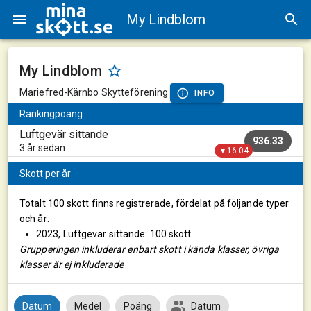
My Lindblom
My Lindblom
Mariefred-Kärnbo Skytteförening
INFO
Rankingpoäng
Luftgevär sittande
936.33
3 år sedan
▼16.04
Skott per år
Totalt 100 skott finns registrerade, fördelat på följande typer
och år:
2023, Luftgevär sittande: 100 skott
Grupperingen inkluderar enbart skott i kända klasser, övriga
klasser är ej inkluderade
Datum
Medel
Poäng
Datum