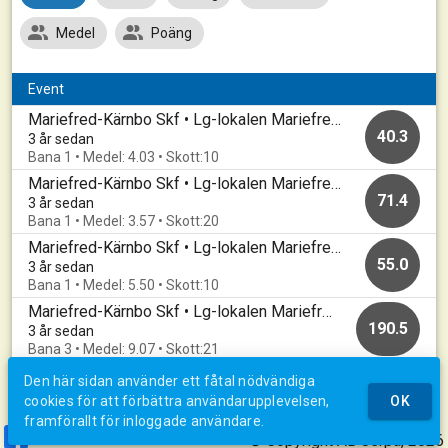
Medel
Poäng
Event
Mariefred-Kärnbo Skf • Lg-lokalen Mariefred • 20230321
40.3
3 år sedan
Bana 1 • Medel: 4.03 • Skott:10
Mariefred-Kärnbo Skf • Lg-lokalen Mariefred • 20230316
71.4
3 år sedan
Bana 1 • Medel: 3.57 • Skott:20
Mariefred-Kärnbo Skf • Lg-lokalen Mariefred • 20230314
55.0
3 år sedan
Bana 1 • Medel: 5.50 • Skott:10
Mariefred-Kärnbo Skf • Lg-lokalen Mariefred • 20230228
190.5
3 år sedan
Bana 3 • Medel: 9.07 • Skott:21
Den här sidan använder ett fåtal nödvändiga
cookies för att förbättra användarupplevelsen,
OK
framförallt för inloggade användare.
© Copyright AB Jerpa, 2026