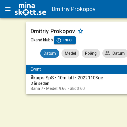
Dmitriy Prokopov
Dmitriy Prokopov
Okänd klubb
INFO
Datum
Medel
Poäng
Datum
Event
Åkarps SpS • 10m luft • 20221103ge
3 år sedan
Bana 7 • Medel: 9.66 • Skott:60