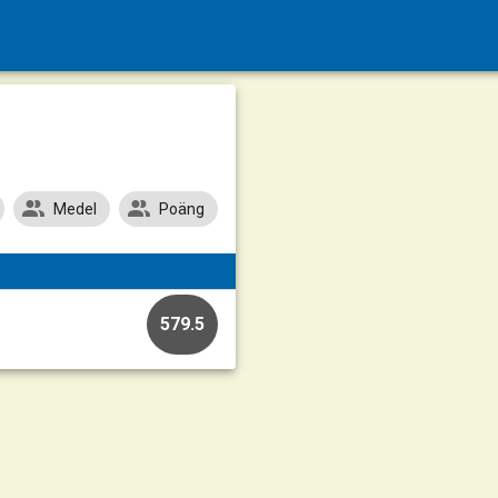
Medel
Poäng
579.5