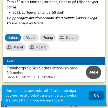
Totalt 50 skott finns registrerade, fördelat på följande typer
och år:
2023, Luftgevär sittande: 50 skott
Grupperingen inkluderar enbart skott i kända klasser, övriga
klasser är ej inkluderade
Datum
Medel
Poäng
Datum
Medel
Poäng
Event
Trelleborgs SpSk • Söderslättshallen bana 1-10 • 20230123_A
344.4
3 år sedan
Bana 10 • Medel: 8.61 • Skott:40
Den här sidan använder ett fåtal nödvändiga
cookies för att förbättra användarupplevelsen,
OK
framförallt för inloggade användare.
© Copyright AB Jerpa, 2026