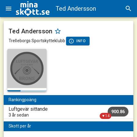
Ted Andersson
Ted Andersson
Trelleborgs Sportskytteklubb
INFO
LUFTGEVÄR
SITTANDE
BRONS
Rankingpoäng
Luftgevär sittande
900.86
3 år sedan
▼14
Skott per år