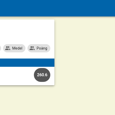
Medel
Poäng
260.6