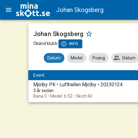
Johan Skogsberg
Johan Skogsberg
Okänd klubb
INFO
Datum
Medel
Poäng
Datum
Event
Mjölby PK • Lufthallen Mjölby • 20230124
3 år sedan
Bana 3 • Medel: 6.52 • Skott:40