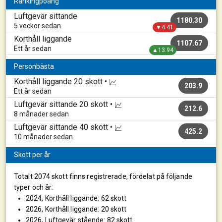
Rankingpoäng
Luftgevär sittande
1180.30
5 veckor sedan
▼4.41
Korthåll liggande
1107.67
Ett år sedan
▲13.94
Personbästa
Korthåll liggande
20 skott •
203.9
Ett år sedan
Luftgevär sittande
20 skott •
212.6
8 månader sedan
Luftgevär sittande
40 skott •
425.2
10 månader sedan
Skott per år
Totalt 2074 skott finns registrerade, fördelat på följande
typer och år:
2024, Korthåll liggande: 62 skott
2026, Korthåll liggande: 20 skott
2026, Luftgevär stående: 82 skott