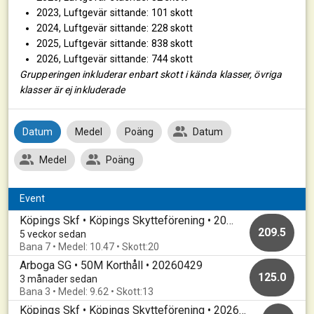
2023, Luftgevär sittande: 101 skott
2024, Luftgevär sittande: 228 skott
2025, Luftgevär sittande: 838 skott
2026, Luftgevär sittande: 744 skott
Grupperingen inkluderar enbart skott i kända klasser, övriga
klasser är ej inkluderade
Datum
Medel
Poäng
Datum
Medel
Poäng
Event
Köpings Skf • Köpings Skytteförening • 20260701
209.5
5 veckor sedan
Bana 7 • Medel: 10.47 • Skott:20
Arboga SG • 50M Korthåll • 20260429
125.0
3 månader sedan
Bana 3 • Medel: 9.62 • Skott:13
Köpings Skf • Köpings Skytteförening • 20260422