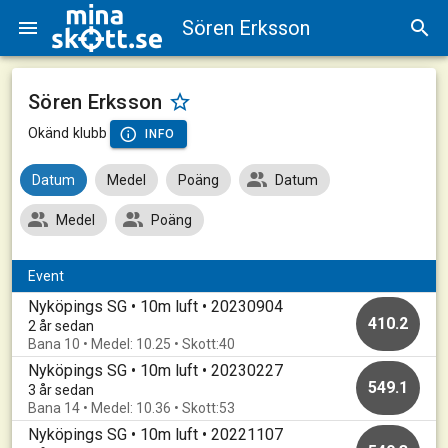
Sören Erksson
Sören Erksson
Okänd klubb
INFO
Datum
Medel
Poäng
Datum
Medel
Poäng
Event
Nyköpings SG • 10m luft • 20230904
410.2
2 år sedan
Bana 10 • Medel: 10.25 • Skott:40
Nyköpings SG • 10m luft • 20230227
549.1
3 år sedan
Bana 14 • Medel: 10.36 • Skott:53
Nyköpings SG • 10m luft • 20221107