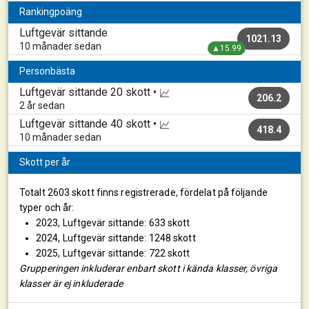
Rankingpoäng
Luftgevär sittande
1021.13
10 månader sedan
▲15.99
Personbästa
Luftgevär sittande
20 skott •
206.2
2 år sedan
Luftgevär sittande
40 skott •
418.4
10 månader sedan
Skott per år
Totalt 2603 skott finns registrerade, fördelat på följande
typer och år:
2023, Luftgevär sittande: 633 skott
2024, Luftgevär sittande: 1248 skott
2025, Luftgevär sittande: 722 skott
Grupperingen inkluderar enbart skott i kända klasser, övriga
klasser är ej inkluderade