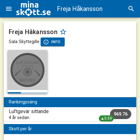
Freja Håkansson
Freja Håkansson
Sala Skyttegille
INFO
LUFTGEVÄR
SITTANDE
BRONS
Rankingpoäng
Luftgevär sittande
969.76
4 år sedan
▲0.59
Skott per år