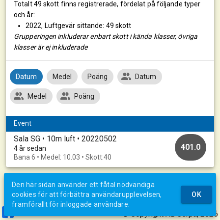
Totalt 49 skott finns registrerade, fördelat på följande typer
och år:
2022, Luftgevär sittande: 49 skott
Grupperingen inkluderar enbart skott i kända klasser, övriga
klasser är ej inkluderade
Datum
Medel
Poäng
Datum
Medel
Poäng
Event
Sala SG • 10m luft • 20220502
401.0
4 år sedan
Bana 6 • Medel: 10.03 • Skott:40
Den här sidan använder ett fåtal nödvändiga
cookies för att förbättra användarupplevelsen,
OK
framförallt för inloggade användare.
© Copyright AB Jerpa, 2026