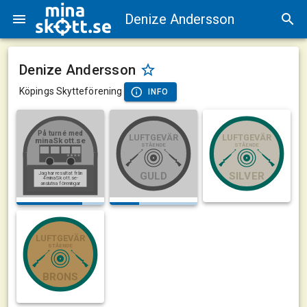
Denize Andersson
Denize Andersson
Köpings Skytteförening
INFO
På turné med
LUFTGEVÄR
LUFTGEVÄR
minaSkott.se
STÅENDE
STÅENDE
Jag har resultat från
GULD
SILVER
4 minaSkott.se-
anslutna föreningar
LUFTGEVÄR
STÅENDE
BRONS