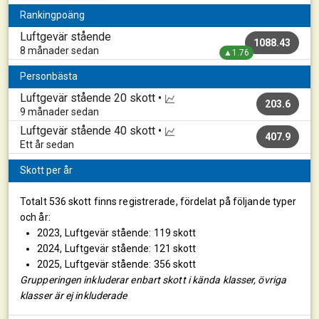
Rankingpoäng
Luftgevär stående
1088.43
8 månader sedan
▲1.76
Personbästa
Luftgevär stående
20 skott •
203.6
9 månader sedan
Luftgevär stående
40 skott •
407.9
Ett år sedan
Skott per år
Totalt 536 skott finns registrerade, fördelat på följande typer
och år:
2023, Luftgevär stående: 119 skott
2024, Luftgevär stående: 121 skott
2025, Luftgevär stående: 356 skott
Grupperingen inkluderar enbart skott i kända klasser, övriga
klasser är ej inkluderade