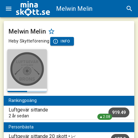
Melwin Melin
Melwin Melin
Heby Skytteförening
INFO
LUFTGEVÄR
SITTANDE
BRONS
Rankingpoäng
Luftgevär sittande
919.49
2 år sedan
▲2.08
Personbästa
Luftgevär sittande
20 skott •