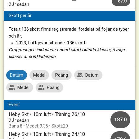
187.0
2 år sedan
Skott per år
Totalt 136 skott finns registrerade, fördelat på följande typer
och år:
2023, Luftgevär sittande: 136 skott
Grupperingen inkluderar enbart skott i kända klasser, övriga
klasser är ej inkluderade
Datum
Medel
Poäng
Datum
Medel
Poäng
Event
Heby Skf • 10m luft • Träning 26/10
187.0
2 år sedan
Bana 8 • Medel: 9.35 • Skott:20
Heby Skf • 10m luft • Träning 24/10