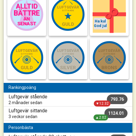
ALLTID
ALLTID
LUFTGEVÄR
SITTANDE
BÄTTRE
BÄTTRE
ÄN
ÄN
Ha kul
SENAST
SENAST
GULD
God jul
LUFTGEVÄR
LUFTGEVÄR
LUFTGEVÄR
SITTANDE
SITTANDE
SITTANDE
GULD
SILVER
BRONS
Rankingpoäng
Luftgevär stående
793.76
2 månader sedan
▼12.32
Luftgevär sittande
1124.01
3 veckor sedan
▲2.02
Personbästa