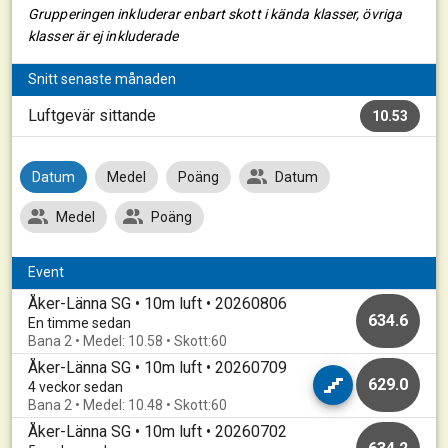
Grupperingen inkluderar enbart skott i kända klasser, övriga
klasser är ej inkluderade
Snitt senaste månaden
Luftgevär sittande
10.53
Datum
Medel
Poäng
Datum
Medel
Poäng
Event
Åker-Länna SG • 10m luft • 20260806
634.6
En timme sedan
Bana 2 • Medel: 10.58 • Skott:60
Åker-Länna SG • 10m luft • 20260709
629.0
4 veckor sedan
Bana 2 • Medel: 10.48 • Skott:60
Åker-Länna SG • 10m luft • 20260702