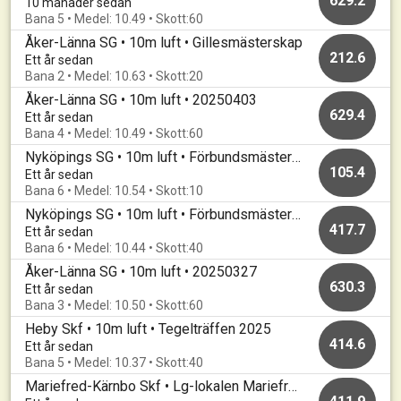
629.2
10 månader sedan
Bana 5 • Medel: 10.49 • Skott:60
Åker-Länna SG • 10m luft • Gillesmästerskap
212.6
Ett år sedan
Bana 2 • Medel: 10.63 • Skott:20
Åker-Länna SG • 10m luft • 20250403
629.4
Ett år sedan
Bana 4 • Medel: 10.49 • Skott:60
Nyköpings SG • 10m luft • Förbundsmästerskap Luftgevär
105.4
Ett år sedan
Bana 6 • Medel: 10.54 • Skott:10
Nyköpings SG • 10m luft • Förbundsmästerskap Luftgevär
417.7
Ett år sedan
Bana 6 • Medel: 10.44 • Skott:40
Åker-Länna SG • 10m luft • 20250327
630.3
Ett år sedan
Bana 3 • Medel: 10.50 • Skott:60
Heby Skf • 10m luft • Tegelträffen 2025
414.6
Ett år sedan
Bana 5 • Medel: 10.37 • Skott:40
Mariefred-Kärnbo Skf • Lg-lokalen Mariefred • 20250322