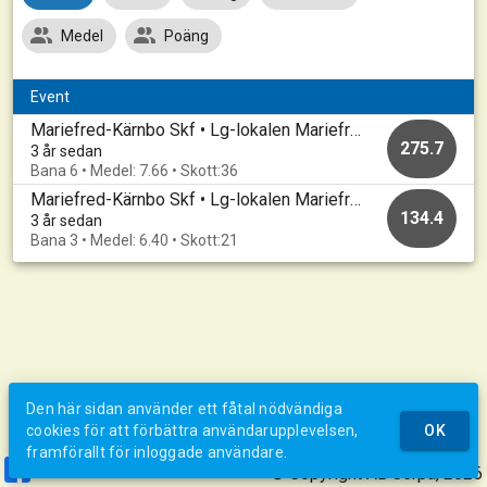
Medel
Poäng
Event
Mariefred-Kärnbo Skf • Lg-lokalen Mariefred • 20221101
275.7
3 år sedan
Bana 6 • Medel: 7.66 • Skott:36
Mariefred-Kärnbo Skf • Lg-lokalen Mariefred • 20221101
134.4
3 år sedan
Bana 3 • Medel: 6.40 • Skott:21
Den här sidan använder ett fåtal nödvändiga
cookies för att förbättra användarupplevelsen,
OK
framförallt för inloggade användare.
© Copyright AB Jerpa, 2026