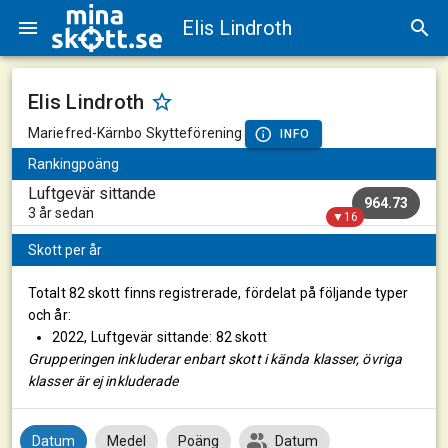
Elis Lindroth
Elis Lindroth
Mariefred-Kärnbo Skytteförening
INFO
Rankingpoäng
Luftgevär sittande
964.73
3 år sedan
▼16
Skott per år
Totalt 82 skott finns registrerade, fördelat på följande typer
och år:
2022, Luftgevär sittande: 82 skott
Grupperingen inkluderar enbart skott i kända klasser, övriga
klasser är ej inkluderade
Datum
Medel
Poäng
Datum