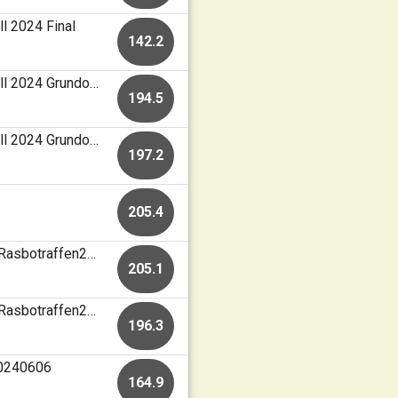
l 2024 Final
142.2
Nyköpings SG • 50m korthåll • Gästabudet Korthåll 2024 Grundomgång
194.5
Nyköpings SG • 50m korthåll • Gästabudet Korthåll 2024 Grundomgång
197.2
205.4
Rasbo-Vaksala Skf • Rasbo-Vaksala Luftgevär • Rasbotraffen2024
205.1
Rasbo-Vaksala Skf • Rasbo-Vaksala Luftgevär • Rasbotraffen2024
196.3
20240606
164.9