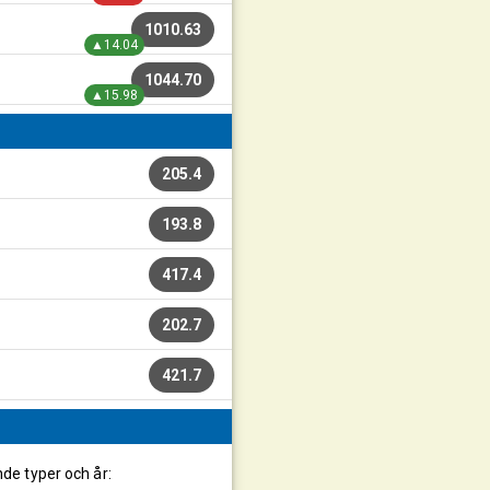
1010.63
▲14.04
1044.70
▲15.98
205.4
193.8
417.4
202.7
421.7
nde typer och år: