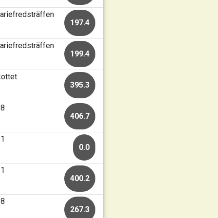
ariefredsträffen
197.4
ariefredsträffen
199.4
ottet
395.3
28
406.7
21
0.0
21
400.2
18
267.3