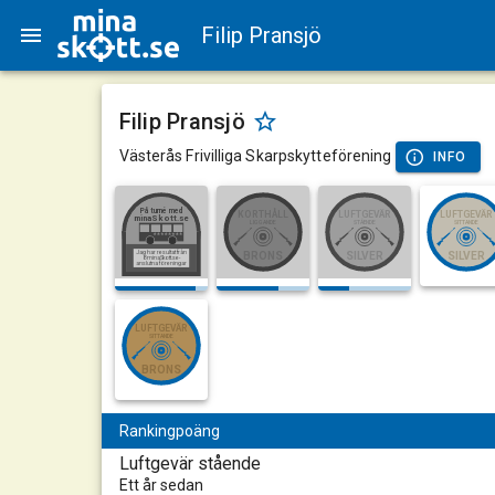
Filip Pransjö
Filip Pransjö
Västerås Frivilliga Skarpskytteförening
INFO
På turné med
KORTHÅLL
LUFTGEVÄR
LUFTGEVÄR
minaSkott.se
STÅENDE
LIGGANDE
SITTANDE
Jag har resultat från
BRONS
SILVER
SILVER
8 minaSkott.se-
anslutna föreningar
LUFTGEVÄR
SITTANDE
BRONS
Rankingpoäng
Luftgevär stående
Ett år sedan