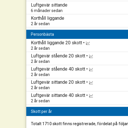
Luftgevär sittande
6 månader sedan
Korthåll liggande
2 år sedan
Personbästa
Korthåll liggande
20 skott •
2 år sedan
Luftgevär stående
20 skott •
2 år sedan
Luftgevär stående
40 skott •
2 år sedan
Luftgevär sittande
20 skott •
2 år sedan
Luftgevär sittande
40 skott •
2 år sedan
Skott per år
Totalt 1710 skott finns registrerade, fördelat på följa