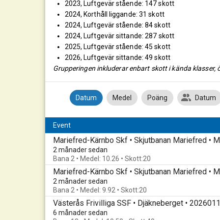
2023, Luftgevär stående: 147 skott
2024, Korthåll liggande: 31 skott
2024, Luftgevär stående: 84 skott
2024, Luftgevär sittande: 287 skott
2025, Luftgevär stående: 45 skott
2026, Luftgevär sittande: 49 skott
Grupperingen inkluderar enbart skott i kända klasser, ö
Datum
Medel
Poäng
Datum
Event
2 månader sedan
Bana 2 • Medel: 10.26 • Skott:20
2 månader sedan
Bana 2 • Medel: 9.92 • Skott:20
Västerås Frivilliga SSF • Djäkneberget • 202601
6 månader sedan