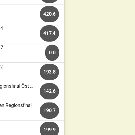
420.6
24
417.4
17
0.0
12
193.8
Nyköpings SG • 50m korthåll • Final. KHCupen Regionsfinal Öst och Förbundsmästerkap KH
142.6
Nyköpings SG • 50m korthåll • Grundomg. KHCupen Regionsfinal Öst och Förbundsmästerkap KH
190.7
199.9