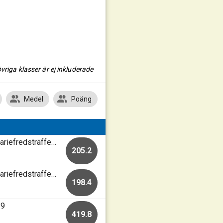
vriga klasser är ej inkluderade
Medel
Poäng
Mariefred-Kärnbo Skf • Skjutbanan Mariefred • Mariefredsträffen 2026
205.2
Mariefred-Kärnbo Skf • Skjutbanan Mariefred • Mariefredsträffen 2026
198.4
19
419.8