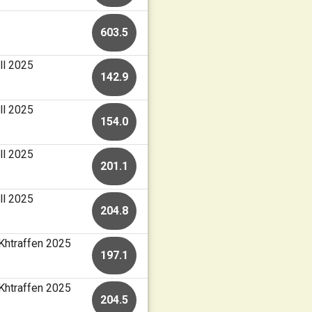
603.5
ll 2025
142.9
ll 2025
154.0
ll 2025
201.1
ll 2025
204.8
Khtraffen 2025
197.1
Khtraffen 2025
204.5