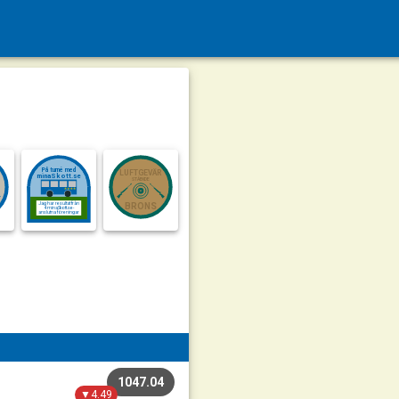
På turné med
LUFTGEVÄR
minaSkott.se
STÅENDE
Jag har resultat från
BRONS
4 minaSkott.se-
anslutna föreningar
1047.04
▼4.49