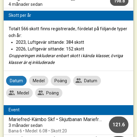
198.8
4 månader sedan
Skott per år
Totalt 566 skott finns registrerade, fördelat på följande typer
och år:
2023, Luftgevär sittande: 384 skott
2026, Luftgevär sittande: 152 skott
Grupperingen inkluderar enbart skott i kända klasser, övriga
klasser är ej inkluderade
Datum
Medel
Poäng
Datum
Medel
Poäng
Event
Mariefred-Kärnbo Skf • Skjutbanan Mariefred • 20260501
121.6
3 månader sedan
Bana 6 • Medel: 6.08 • Skott:20