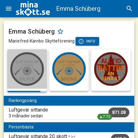
Emma Schüberg
Emma Schüberg
Mariefred-Kärnbo Skytteförening
INFO
ALLTID
ALLTID
LUFTGEVÄR
LUFTGEVÄR
SITTANDE
SITTANDE
BÄTTRE
BÄTTRE
ÄN
ÄN
SENAST
SENAST
SILVER
BRONS
Rankingpoäng
Luftgevär sittande
871.08
3 månader sedan
▲7.73
Personbästa
Luftgevär sittande
20 skott •