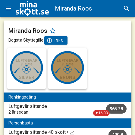
Miranda Roos
Miranda Roos
Bogsta Skyttegille
INFO
LUFTGEVÄR
LUFTGEVÄR
SITTANDE
SITTANDE
SILVER
BRONS
Rankingpoäng
Luftgevär sittande
965.28
2 år sedan
▼16.03
Personbästa
Luftgevär sittande
40 skott •
400.8