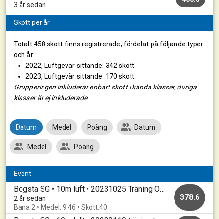
3 år sedan
Skott per år
Totalt 458 skott finns registrerade, fördelat på följande typer
och år:
2022, Luftgevär sittande: 342 skott
2023, Luftgevär sittande: 170 skott
Grupperingen inkluderar enbart skott i kända klasser, övriga
klasser är ej inkluderade
Datum
Medel
Poäng
Datum
Medel
Poäng
Event
Bogsta SG • 10m luft • 20231025 Träning Onsdag
378.6
2 år sedan
Bana 2 • Medel: 9.46 • Skott:40