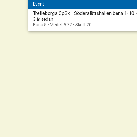
Event
Trelleborgs SpSk • Söderslättshallen bana 1-10
3 år sedan
Bana 5 • Medel: 9.77 • Skott:20