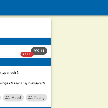
992.11
▼11.98
e typer och år:
vriga klasser är ej inkluderade
Medel
Poäng