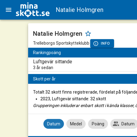
Natalie Holmgren
Natalie Holmgren
Trelleborgs Sportskytteklubb
INFO
Rankingpoäng
Luftgevär sittande
3 år sedan
Skott per år
Totalt 32 skott finns registrerade, fördelat på följand
2023, Luftgevär sittande: 32 skott
Grupperingen inkluderar enbart skott i kända klasser, ö
Datum
Medel
Poäng
Datum