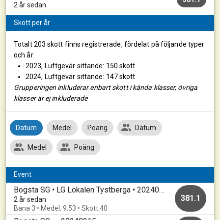
2 år sedan
Skott per år
Totalt 203 skott finns registrerade, fördelat på följande typer
och år:
2023, Luftgevär sittande: 150 skott
2024, Luftgevär sittande: 147 skott
Grupperingen inkluderar enbart skott i kända klasser, övriga
klasser är ej inkluderade
Datum
Medel
Poäng
Datum
Medel
Poäng
Event
Bogsta SG • LG Lokalen Tystberga • 20240228
381.1
2 år sedan
Bana 3 • Medel: 9.53 • Skott:40