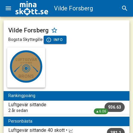
Vilde Forsberg
Vilde Forsberg
Bogsta Skyttegille
INFO
LUFTGEVÄR
SITTANDE
BRONS
Rankingpoäng
Luftgevär sittande
936.63
2 år sedan
▲6.06
Personbästa
Luftgevär sittande
40 skott •
381.1