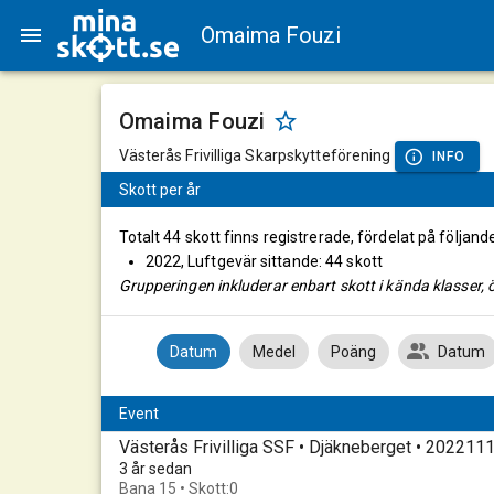
Omaima Fouzi
Omaima Fouzi
Västerås Frivilliga Skarpskytteförening
INFO
Skott per år
Totalt 44 skott finns registrerade, fördelat på följand
2022, Luftgevär sittande: 44 skott
Grupperingen inkluderar enbart skott i kända klasser, ö
Datum
Medel
Poäng
Datum
Event
Västerås Frivilliga SSF • Djäkneberget • 202211
3 år sedan
Bana 15 • Skott:0