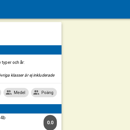
e typer och år:
vriga klasser är ej inkluderade
Medel
Poäng
14b
0.0