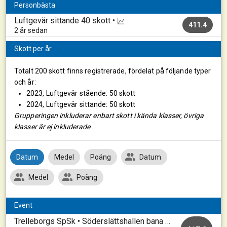
Personbästa
Luftgevär sittande
40 skott •
411.4
2 år sedan
Skott per år
Totalt 200 skott finns registrerade, fördelat på följande typer
och år:
2023, Luftgevär stående: 50 skott
2024, Luftgevär sittande: 50 skott
Grupperingen inkluderar enbart skott i kända klasser, övriga
klasser är ej inkluderade
Datum
Medel
Poäng
Datum
Medel
Poäng
Event
Trelleborgs SpSk • Söderslättshallen bana 1-10 • 20260321_A