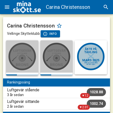
Carina Christensson
Carina Christensson
Vellinge Skytteklubb
INFO
ÅKTE PÅ
LUFTGEVÄR
LUFTGEVÄR
TÄVLING
SITTANDE
STÅENDE
MARS 2025
Sköt på annan bana
BRONS
BRONS
än min egen
Rankingpoäng
Luftgevär stående
1028.88
3 år sedan
▼12
Luftgevär sittande
1002.74
2 år sedan
▼2.01