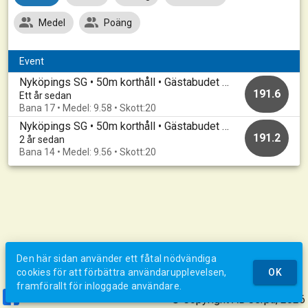
Medel
Poäng
Event
Nyköpings SG • 50m korthåll • Gästabudet Korthåll 2024 Grundomgång
191.6
Ett år sedan
Bana 17 • Medel: 9.58 • Skott:20
Nyköpings SG • 50m korthåll • Gästabudet KH 2023 Grundomgång
191.2
2 år sedan
Bana 14 • Medel: 9.56 • Skott:20
Den här sidan använder ett fåtal nödvändiga
cookies för att förbättra användarupplevelsen,
OK
framförallt för inloggade användare.
© Copyright AB Jerpa, 2026