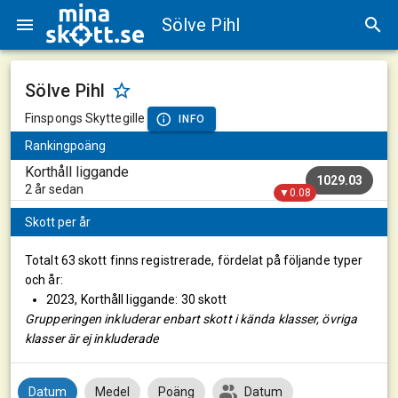
Sölve Pihl
Sölve Pihl
Finspongs Skyttegille
INFO
Rankingpoäng
Korthåll liggande
1029.03
2 år sedan
▼0.08
Skott per år
Totalt 63 skott finns registrerade, fördelat på följande typer
och år:
2023, Korthåll liggande: 30 skott
Grupperingen inkluderar enbart skott i kända klasser, övriga
klasser är ej inkluderade
Datum
Medel
Poäng
Datum