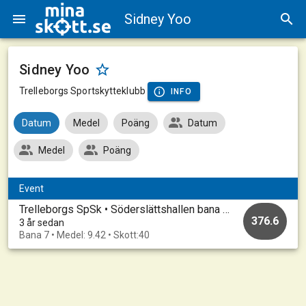
Sidney Yoo
Sidney Yoo
Trelleborgs Sportskytteklubb
INFO
Datum
Medel
Poäng
Datum
Medel
Poäng
Event
Trelleborgs SpSk • Söderslättshallen bana 1-10 • 20230320_A
376.6
3 år sedan
Bana 7 • Medel: 9.42 • Skott:40