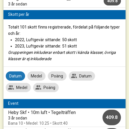
409.8
3 år sedan
Skott per år
Totalt 101 skott finns registrerade, fördelat på följande typer
och år:
2022, Luftgevär sittande: 50 skott
2023, Luftgevär sittande: 51 skott
Grupperingen inkluderar enbart skott i kända klasser, övriga
klasser är ej inkluderade
Datum
Medel
Poäng
Datum
Medel
Poäng
Event
Heby Skf • 10m luft • Tegelträffen
409.8
3 år sedan
Bana 10 • Medel: 10.25 • Skott:40