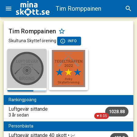
Tim Romppainen
Tim Romppainen
Skultuna Skytteförening
INFO
LUFTGEVÄR
TEGELTRÄFFEN
SITTANDE
2022
BRONS
Heby
Skytteförening
Rankingpoäng
Luftgevär sittande
1028.88
3 år sedan
▼8.05
Personbästa
Luftgevär sittande
40 skott •