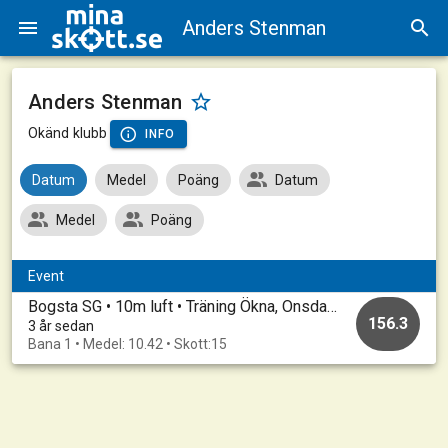
Anders Stenman
Anders Stenman
Okänd klubb
INFO
Datum
Medel
Poäng
Datum
Medel
Poäng
Event
Bogsta SG • 10m luft • Träning Ökna, Onsdagar 20221007-8
156.3
3 år sedan
Bana 1 • Medel: 10.42 • Skott:15