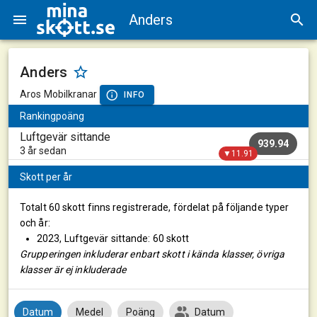
Anders
Anders
Aros Mobilkranar
INFO
Rankingpoäng
Luftgevär sittande
939.94
3 år sedan
▼11.91
Skott per år
Totalt 60 skott finns registrerade, fördelat på följande typer
och år:
2023, Luftgevär sittande: 60 skott
Grupperingen inkluderar enbart skott i kända klasser, övriga
klasser är ej inkluderade
Datum
Medel
Poäng
Datum