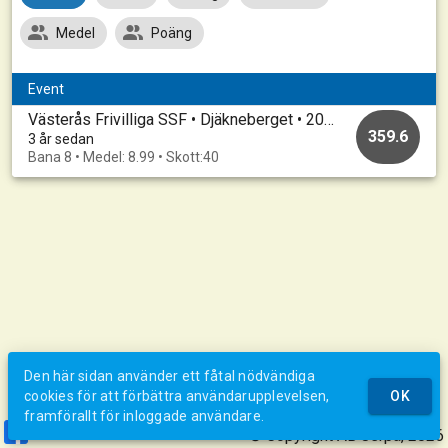
Medel
Poäng
Event
Västerås Frivilliga SSF • Djäkneberget • 20230414
359.6
3 år sedan
Bana 8 • Medel: 8.99 • Skott:40
Den här sidan använder ett fåtal nödvändiga
cookies för att förbättra användarupplevelsen,
OK
framförallt för inloggade användare.
© Copyright AB Jerpa, 2026