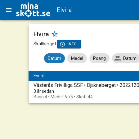
Elvira
Elvira
Skallberget
INFO
Datum
Medel
Poäng
Datum
Event
Västerås Frivilliga SSF • Djäkneberget • 202212
3 år sedan
Bana 4 • Medel: 6.75 • Skott:44