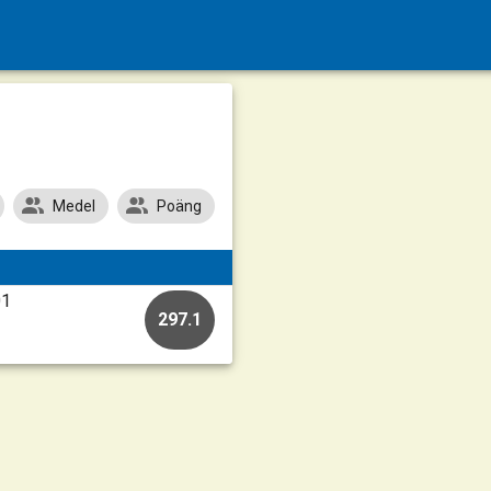
Medel
Poäng
01
297.1