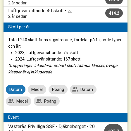
2 år sedan
Luftgevär sittande
40 skott •
414.2
2 år sedan
Skott per år
Totalt 240 skott finns registrerade, fördelat på följande typer
och år:
2023, Luftgevär sittande: 75 skott
2024, Luftgevär sittande: 167 skott
Grupperingen inkluderar enbart skott i kända klasser, övriga
klasser är ej inkluderade
Datum
Medel
Poäng
Datum
Medel
Poäng
Event
Västerås Frivilliga SSF • Djäkneberget • 20240318