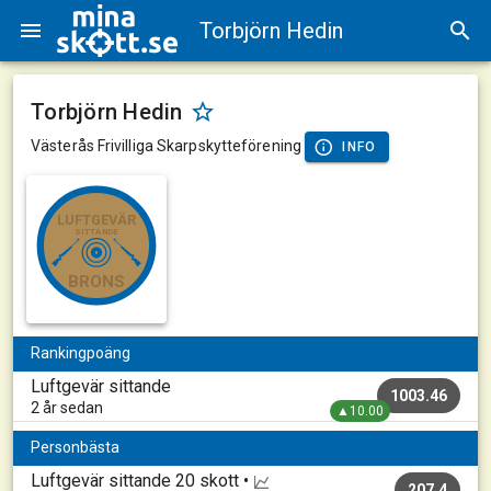
Torbjörn Hedin
Torbjörn Hedin
Västerås Frivilliga Skarpskytteförening
INFO
LUFTGEVÄR
SITTANDE
BRONS
Rankingpoäng
Luftgevär sittande
1003.46
2 år sedan
▲10.00
Personbästa
Luftgevär sittande
20 skott •
207.4